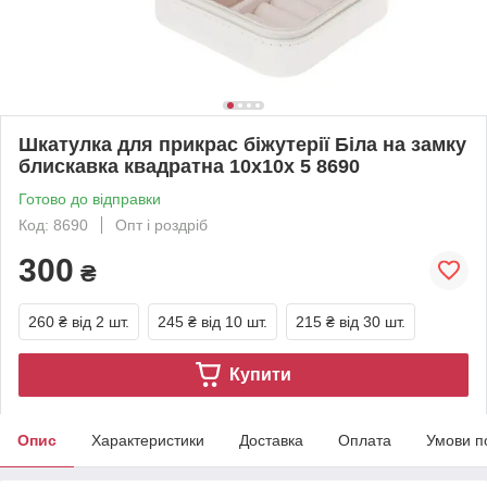
Шкатулка для прикрас біжутерії Біла на замку
блискавка квадратна 10x10x 5 8690
Готово до відправки
Код: 8690
Опт і роздріб
300
₴
260 ₴
від 2 шт.
245 ₴
від 10 шт.
215 ₴
від 30 шт.
Купити
Опис
Характеристики
Доставка
Оплата
Умови п