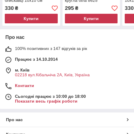
блискавці 10x10 см
кругла біла 8625
10x1
коричневий 8689
330
295
330
₴
₴
Купити
Купити
Про нас
100% позитивних з 147 відгуків за рік
Працює з 14.10.2014
м. Київ
02218 вул.Кібальчіча 2А, Київ, Україна
Контакти
Сьогодні працює з 10:00 до 18:00
Показати весь графік роботи
Про нас