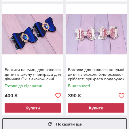
Бантики на гумці для волосся
Бантики для волосся на гумці
дитячі в школу / прикраса для
дитячі з екокожі біло-рожево-
дівчинки Okl з екокожі сині
сріблясті прикраса подарунок
355
для дівчинки
Готово до відправки
В наявності
400
390
₴
₴
Купити
Купити
Показати ще