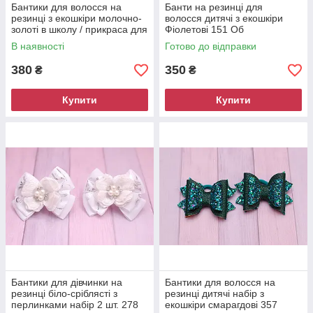
Бантики для волосся на
Банти на резинці для
резинці з екошкіри молочно-
волосся дитячі з екошкіри
золоті в школу / прикраса для
Фіолетові 151 Об
дівчинки набір 2 шт
В наявності
Готово до відправки
380
350
₴
₴
Купити
Купити
Бантики для дівчинки на
Бантики для волосся на
резинці біло-сріблясті з
резинці дитячі набір з
перлинками набір 2 шт. 278
екошкіри смарагдові 357