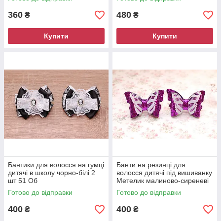
360
480
₴
₴
Купити
Купити
Бантики для волосся на гумці
Банти на резинці для
дитячі в школу чорно-білі 2
волосся дитячі під вишиванку
шт 51 Об
Метелик малиново-сиреневі
2 штуки 25 Об
Готово до відправки
Готово до відправки
400
400
₴
₴