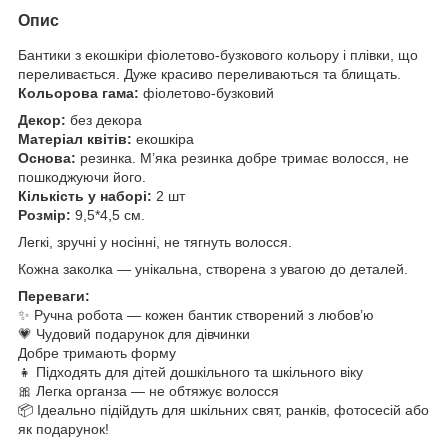
Опис
Бантики з екошкіри фіолетово-бузкового кольору і плівки, що
переливається. Дуже красиво переливаються та блищать.
Кольорова гама:
фіолетово-бузковий
Декор:
без декора
Матеріал квітів:
екошкіра
Основа:
резинка. М’яка резинка добре тримає волосся, не
пошкоджуючи його.
Кількість у наборі:
2 шт
Розмір:
9,5*4,5 см.
Легкі, зручні у носінні, не тягнуть волосся.
Кожна заколка — унікальна, створена з увагою до деталей.
Переваги:
✨ Ручна робота — кожен бантик створений з любов’ю
💗 Чудовий подарунок для дівчинки
Добре тримають форму
👧 Підходять для дітей дошкільного та шкільного віку
🎀 Легка органза — не обтяжує волосся
📦 Ідеально підійдуть для шкільних свят, ранків, фотосесій або
як подарунок!