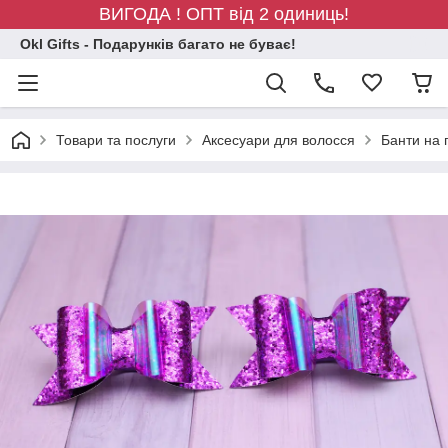
ВИГОДА ! ОПТ від 2 одиниць!
Okl Gifts - Подарунків багато не буває!
Товари та послуги
Аксесуари для волосся
Банти на 