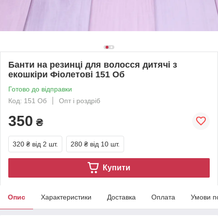
Банти на резинці для волосся дитячі з
екошкіри Фіолетові 151 Об
Готово до відправки
Код: 151 Об
Опт і роздріб
350
₴
320 ₴
від 2 шт.
280 ₴
від 10 шт.
Купити
Опис
Характеристики
Доставка
Оплата
Умови п