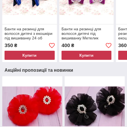
Банти на резинці для
Банти на резинці для
Бант
волосся дитячі з екошкіри
волосся дитячі під
рези
під вишиванку 24 об
вишиванку Метелик
екош
малиново-сиреневі 2
350
400
360
₴
₴
штуки 25 Об
Купити
Купити
Акційні пропозиції та новинки