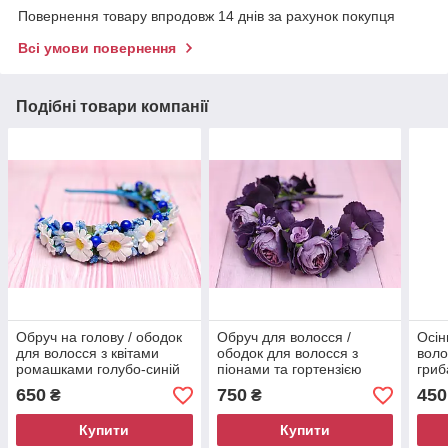
Повернення товару впродовж 14 днів за рахунок покупця
Всі умови повернення
Подібні товари компанії
Обруч на голову / ободок
Обруч для волосся /
Осін
для волосся з квітами
ободок для волосся з
воло
ромашками голубо-синій
піонами та гортензією
гриб
586
фіолетовий 855 об
227
650
750
450
₴
₴
Купити
Купити