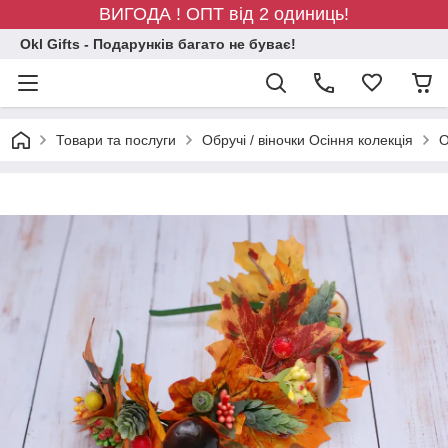
ВИГОДА ! ОПТ від 2 одиниць!
Okl Gifts - Подарунків багато не буває!
Товари та послуги
Обручі / віночки Осіння колекція
О