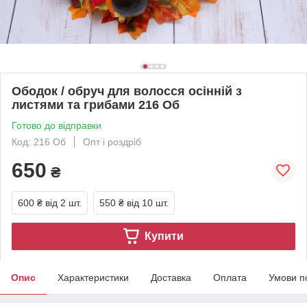
Ободок / обруч для волосся осінній з
листями та грибами 216 Об
Готово до відправки
Код: 216 Об
Опт і роздріб
650
₴
600 ₴
від 2 шт.
550 ₴
від 10 шт.
Купити
Опис
Характеристики
Доставка
Оплата
Умови п