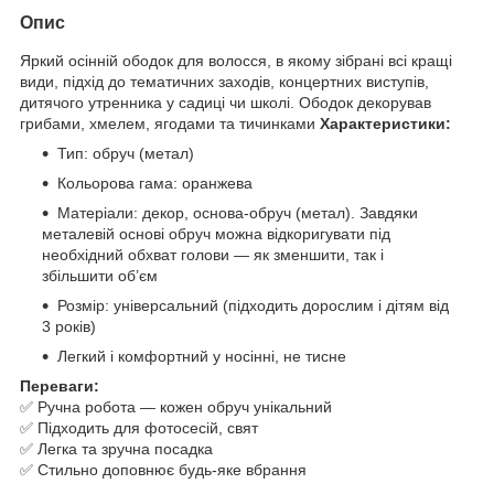
Опис
Яркий осінній ободок для волосся, в якому зібрані всі кращі
види, підхід до тематичних заходів, концертних виступів,
дитячого утренника у садиці чи школі. Ободок декорував
грибами, хмелем, ягодами та тичинками
Характеристики:
Тип: обруч (метал)
Кольорова гама: оранжева
Матеріали: декор, основа-обруч (метал). Завдяки
металевій основі обруч можна відкоригувати під
необхідний обхват голови — як зменшити, так і
збільшити об’єм
Розмір: універсальний (підходить дорослим і дітям від
3 років)
Легкий і комфортний у носінні, не тисне
Переваги:
✅ Ручна робота — кожен обруч унікальний
✅ Підходить для фотосесій, свят
✅ Легка та зручна посадка
✅ Стильно доповнює будь-яке вбрання