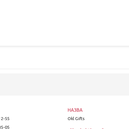
12-55
Okl Gifts
85-05