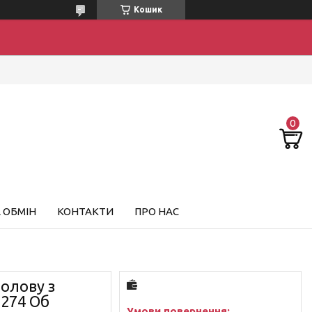
Кошик
 ОБМІН
КОНТАКТИ
ПРО НАС
голову з
 274 Об