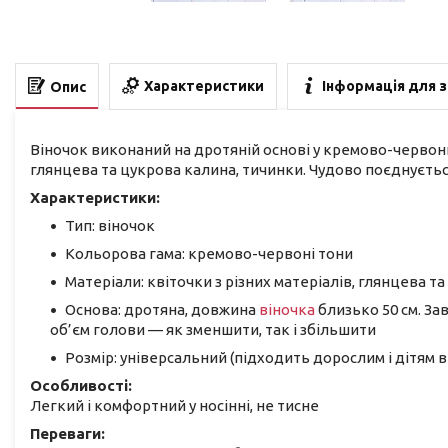
Характеристики
Інформація для 
Опис
Віночок виконаний на дротяній основі у кремово-червоних
глянцева та цукрова калина, тичинки. Чудово поєднуєть
Характеристики:
Тип: віночок
Кольорова гама: кремово-червоні тони
Матеріали: квіточки з різних матеріалів, глянцева т
Основа: дротяна, довжина
віночка
близько 50 см. За
об’єм голови — як зменшити, так і збільшити
Розмір: універсальний (підходить дорослим і дітям ві
Особливості:
Легкий і комфортний у носінні, не тисне
Переваги: