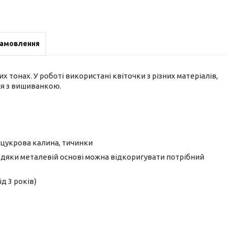
замовлення
 тонах. У роботі використані квіточки з різних матеріалів,
ся з вишиванкою.
а цукрова калина, тичинки
вдяки металевій основі можна відкоригувати потрібний
д 3 років)