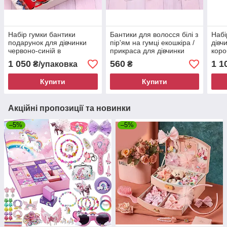
Набір гумки бантики
Бантики для волосся білі з
Набі
подарунок для дівчинки
пір'ям на гумці екошкіра /
дівч
червоно-синій в
прикраса для дівчинки
коро
подарунковій коробці 334
набір 2 шт 428
блак
1 050
560
1 1
₴/упаковка
₴
Об
Купити
Купити
Акційні пропозиції та новинки
–5%
–5%