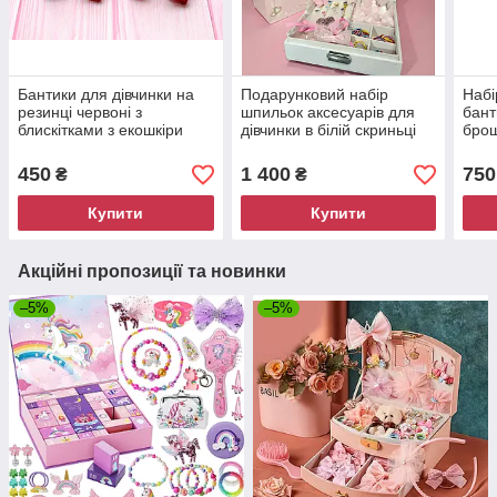
Бантики для дівчинки на
Подарунковий набір
Набі
резинці червоні з
шпильок аксесуарів для
бант
блискітками з екошкіри
дівчинки в білій скриньці
брош
629 об
79 предметів 9042
612
450
1 400
750
₴
₴
Купити
Купити
Акційні пропозиції та новинки
–5%
–5%