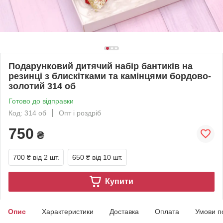
Подарунковий дитячий набір бантиків на
резинці з блискітками та камінцями бордово-
золотий 314 об
Готово до відправки
Код: 314 об
Опт і роздріб
750
₴
700 ₴
від 2 шт.
650 ₴
від 10 шт.
Купити
Опис
Характеристики
Доставка
Оплата
Умови п