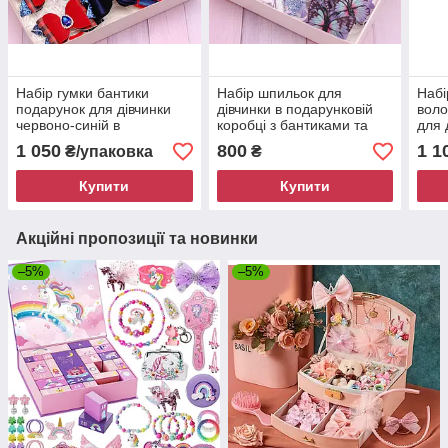
Набір гумки бантики
Набір шпильок для
Набі
подарунок для дівчинки
дівчинки в подарунковій
воло
червоно-синій в
коробці з бантиками та
для 
подарунковій коробці 334
квітами лавандовий 865
борд
1 050
800
1 1
₴/упаковка
₴
Об
коро
Купити
Купити
Акційні пропозиції та новинки
–5%
–5%