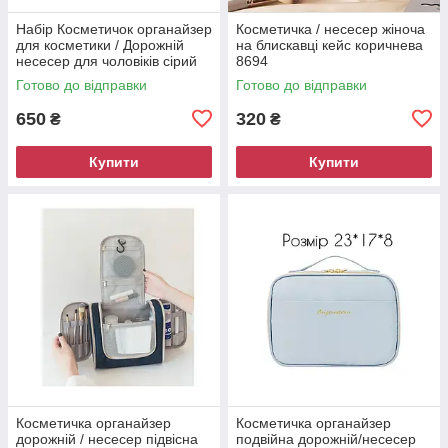
Набір Косметичок органайзер
Косметичка / несесер жіноча
для косметики / Дорожній
на блискавці кейс коричнева
несесер для чоловіків сірий
8694
0504/0804
Готово до відправки
Готово до відправки
650
320
₴
₴
Купити
Купити
Косметичка органайзер
Косметичка органайзер
дорожній / несесер підвісна
подвійна дорожній/несесер