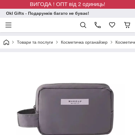
ВИГОДА ! ОПТ від 2 одиниць!
Okl Gifts - Подарунків багато не буває!
Товари та послуги
Косметичка органайзер
Косметичк