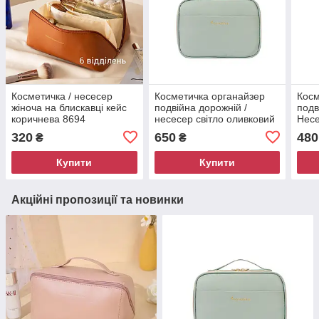
Косметичка / несесер
Косметичка органайзер
Косм
жіноча на блискавці кейс
подвійна дорожній /
подв
коричнева 8694
несесер світло оливковий
Нес
на золотистій блискавці
вод
320
650
480
₴
₴
8631
Блак
Купити
Купити
Акційні пропозиції та новинки