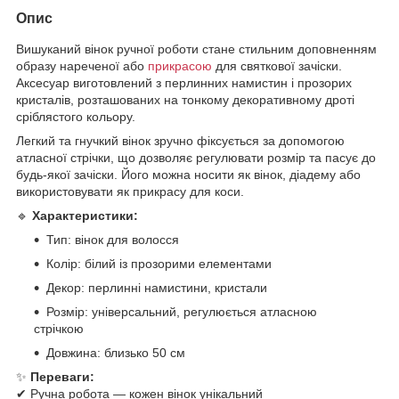
Опис
Вишуканий вінок ручної роботи стане стильним доповненням
образу нареченої або
прикрасою
для святкової зачіски.
Аксесуар виготовлений з перлинних намистин і прозорих
кристалів, розташованих на тонкому декоративному дроті
сріблястого кольору.
Легкий та гнучкий вінок зручно фіксується за допомогою
атласної стрічки, що дозволяє регулювати розмір та пасує до
будь-якої зачіски. Його можна носити як вінок, діадему або
використовувати як прикрасу для коси.
🔹
Характеристики:
Тип: вінок для волосся
Колір: білий із прозорими елементами
Декор: перлинні намистини, кристали
Розмір: універсальний, регулюється атласною
стрічкою
Довжина: близько 50 см
✨
Переваги:
✔ Ручна робота — кожен вінок унікальний