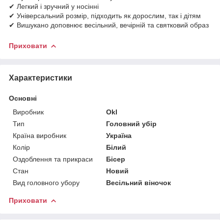
✔ Легкий і зручний у носінні
✔ Універсальний розмір, підходить як дорослим, так і дітям
✔ Вишукано доповнює весільний, вечірній та святковий образ
Приховати
Характеристики
Основні
Виробник
Okl
Тип
Головний убір
Країна виробник
Україна
Колір
Білий
Оздоблення та прикраси
Бісер
Стан
Новий
Вид головного убору
Весільний віночок
Приховати