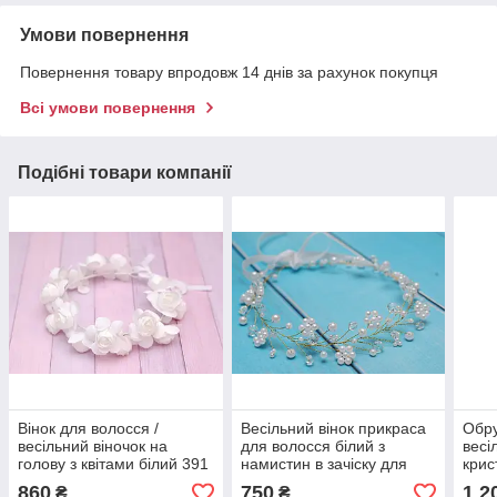
Умови повернення
Повернення товару впродовж 14 днів за рахунок покупця
Всі умови повернення
Подібні товари компанії
Вінок для волосся /
Весільний вінок прикраса
Обру
весільний віночок на
для волосся білий з
весі
голову з квітами білий 391
намистин в зачіску для
крис
Об
нареченої
860
750
1 2
₴
₴