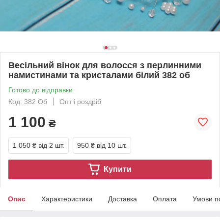
Весільний вінок для волосся з перлинними
намистинами та кристалами білий 382 об
Готово до відправки
Код: 382 Об
Опт і роздріб
1 100
₴
1 050 ₴
від 2 шт.
950 ₴
від 10 шт.
Купити
Опис
Характеристики
Доставка
Оплата
Умови п