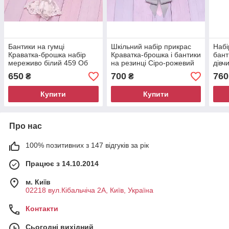
Бантики на гумці
Шкільний набір прикрас
Набі
Краватка-брошка набір
Краватка-брошка і бантики
бант
мереживо білий 459 Об
на резинці Сіро-рожевий
дівч
200 Об
650
700
760
₴
₴
Купити
Купити
Про нас
100% позитивних з 147 відгуків за рік
Працює з 14.10.2014
м. Київ
02218 вул.Кібальчіча 2А, Київ, Україна
Контакти
Сьогодні вихідний