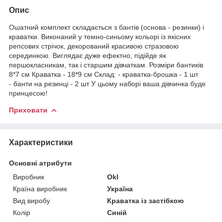
Опис
Ошатний комплект складається з бантів (основа - резинки) і
краватки. Виконаний у темно-синьому кольорі із якісних
репсових стрічок, декорований красивою стразовою
серединкою. Виглядає дуже ефектно, підійде як
першокласникам, так і старшим дівчаткам. Розміри бантиків
8*7 см Краватка - 18*9 см Склад: - краватка-брошка - 1 шт
- банти на резинці - 2 шт У цьому наборі ваша дівчинка буде
принцесою!
Приховати
Характеристики
Основні атрибути
Виробник
Okl
Країна виробник
Україна
Вид виробу
Краватка із застібкою
Колір
Синій