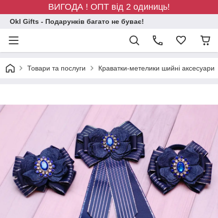
ВИГОДА ! ОПТ від 2 одиниць!
Okl Gifts - Подарунків багато не буває!
Товари та послуги
Краватки-метелики шийні аксесуари