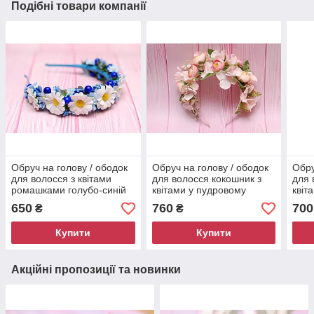
Подібні товари компанії
Обруч на голову / ободок
Обруч на голову / ободок
Обру
для волосся з квітами
для волосся кокошник з
для 
ромашками голубо-синій
квітами у пудровому
квіт
586
кольорі 608
650
760
700
₴
₴
Купити
Купити
Акційні пропозиції та новинки