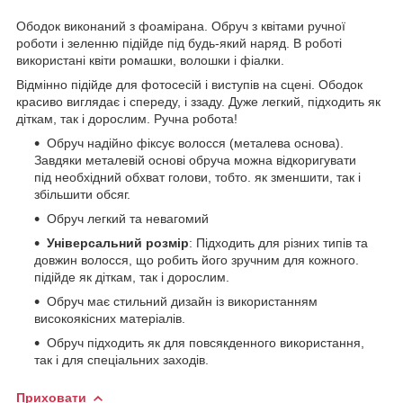
Ободок виконаний з фоамірана. Обруч з квітами ручної
роботи і зеленню підійде під будь-який наряд. В роботі
використані квіти ромашки, волошки і фіалки.
Відмінно підійде для фотосесій і виступів на сцені. Ободок
красиво виглядає і спереду, і ззаду. Дуже легкий, підходить як
діткам, так і дорослим. Ручна робота!
Обруч надійно фіксує волосся (металева основа).
Завдяки металевій основі обруча можна відкоригувати
під необхідний обхват голови, тобто. як зменшити, так і
збільшити обсяг.
Обруч легкий та невагомий
Універсальний розмір
: Підходить для різних типів та
довжин волосся, що робить його зручним для кожного.
підійде як діткам, так і дорослим.
Обруч має стильний дизайн із використанням
високоякісних матеріалів.
Обруч підходить як для повсякденного використання,
так і для спеціальних заходів.
Приховати