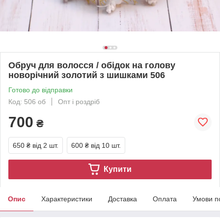
Обруч для волосся / обідок на голову
новорічний золотий з шишками 506
Готово до відправки
Код: 506 об
Опт і роздріб
700
₴
650 ₴
від 2 шт.
600 ₴
від 10 шт.
Купити
Опис
Характеристики
Доставка
Оплата
Умови п