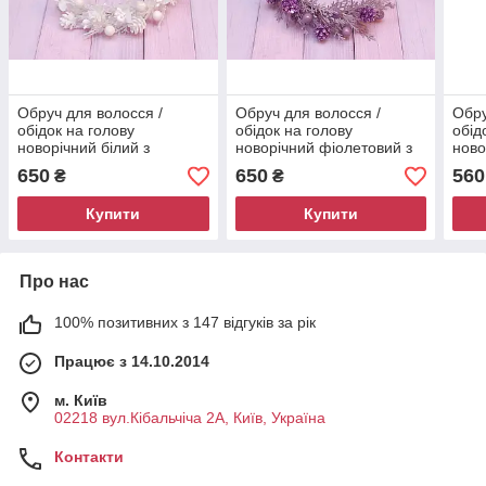
Обруч для волосся /
Обруч для волосся /
Обру
обідок на голову
обідок на голову
обід
новорічний білий з
новорічний фіолетовий з
ново
шишками 494
шишками 495
ягід
650
650
560
₴
₴
шиш
Купити
Купити
Про нас
100% позитивних з 147 відгуків за рік
Працює з 14.10.2014
м. Київ
02218 вул.Кібальчіча 2А, Київ, Україна
Контакти