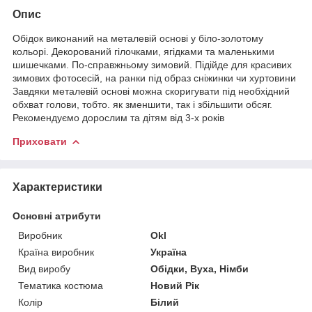
Опис
Обідок виконаний на металевій основі у біло-золотому
кольорі. Декорований гілочками, ягідками та маленькими
шишечками. По-справжньому зимовий. Підійде для красивих
зимових фотосесій, на ранки під образ сніжинки чи хуртовини
Завдяки металевій основі можна скоригувати під необхідний
обхват голови, тобто. як зменшити, так і збільшити обсяг.
Рекомендуємо дорослим та дітям від 3-х років
Приховати
Характеристики
Основні атрибути
Виробник
Okl
Країна виробник
Україна
Вид виробу
Обідки, Вуха, Німби
Тематика костюма
Новий Рік
Колір
Білий