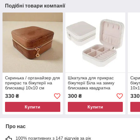
Подібні товари компанії
Скринька / органайзер для
Шкатулка для прикрас
Скри
прикрас та біжутерії на
біжутерії Біла на замку
біжу
блискавці 10x10 см
блискавка квадратна
10x1
коричневий 8689
10x10x 5 8690
330
300
330
₴
₴
Купити
Купити
Про нас
100% позитивних з 147 відгуків за рік