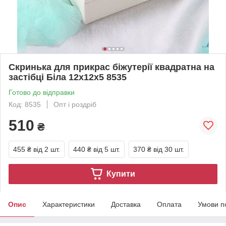
Скринька для прикрас біжутерії квадратна на
застібці Біла 12x12x5 8535
Готово до відправки
Код: 8535
Опт і роздріб
510
₴
455 ₴
від 2 шт.
440 ₴
від 5 шт.
370 ₴
від 30 шт.
Купити
Опис
Характеристики
Доставка
Оплата
Умови п