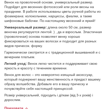
Венок на проволочной основе, универсальный размер.
Подойдет для весенних фотосессий или роли весны на
празднике. В работе использованы цветы ручной работы из
фоамирана: колокольчики, нарциссы, фиалки, а также
шифоновые бабочки. По-настоящему весенний и яркий!
Универсальный размер:
длина около 50 см, размер
веночка регулируется лентой. ) , да и взрослым. Эластичная
(проволочная) основа позволяет венку хорошо
фиксироваться на ваших волосах и подходит для разных
видов причесок. форму.
Гармонически смотрится и с традиционной вышиванкой и с
вечерним платьем.
Легкий уход:
Венок легко чистится и поддерживает свою
яркость и красоту с течением времени.
Венок для волос – это невероятно изящный аксессуар,
который подчеркнет вашу женственность и придаст вашему
образу волшебства. Добавьте его в вашу прическу и
почувствуйте себя настоящей принцессой.
Розмір універсальний, підходить і діткам (від 3-х років) і
дорослим.
Приховати