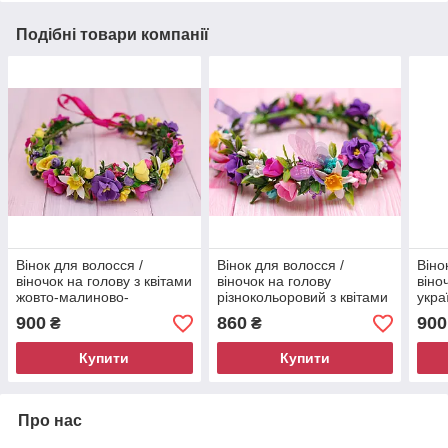
Подібні товари компанії
Вінок для волосся /
Вінок для волосся /
Віно
віночок на голову з квітами
віночок на голову
віно
жовто-малиново-
різнокольоровий з квітами
укра
фіолетовий 384
та шифоновими
ручн
900
860
900
₴
₴
метеликами 597 Об
виши
Купити
Купити
Про нас