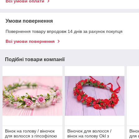
Всі умови оплати
Умови повернення
Повернення товару впродовж 14 днів за рахунок покупця
Всі умови повернення
Подібні товари компанії
Вінок на голову / віночок
Віночок для волосся /
Віно
для волосся з гіпсофілою
вінок на голову Okl з
для 