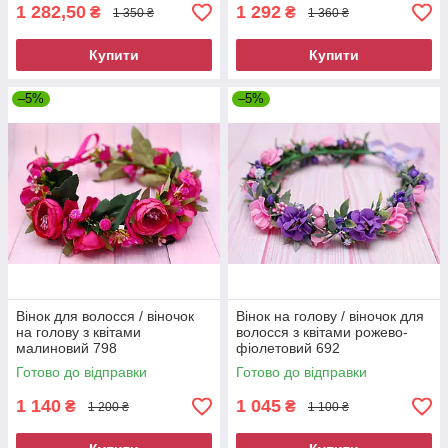
1 282,50
1 292
₴
₴
1 350 ₴
1 360 ₴
Купити
Купити
–5%
–5%
Вінок для волосся / віночок
Вінок на голову / віночок для
на голову з квітами
волосся з квітами рожево-
малиновий 798
фіолетовий 692
Готово до відправки
Готово до відправки
1 140
1 045
₴
₴
1 200 ₴
1 100 ₴