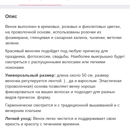
Опис
Венок выполнен в кремовых, розовых и фиолетовых цветах,
на проволочной основе, использованы розочки из
фоамирана, глянцевая и сахарная калина, тычинки, веточки
зелени.
Красивый веночек подойдет под любую прическу для
праздника, фотосессии, свадьбы. Наиболее выигрышно будет
смотреться с распущенными волосами или легкими
локонами.
Универсальный размер:
длина около 50 см, размер
веночка регулируется лентой. ) , да и взрослым. Эластичная
(проволочная) основа позволяет венку хорошо
фиксироваться на ваших волосах и подходит для разных
видов причесок. форму.
Гармонически смотрится и с традиционной вышиванкой и с
вечерним платьем.
Легкий уход:
Венок легко чистится и поддерживает свою
яркость и красоту с течением времени.