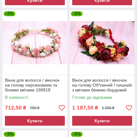
Купити
Купити
–5%
–5%
Вінок для волосся / віночок
Вінок для волосся / віночок
на голову персиковими та
на голову Об*ємний / пишний
білими квітами 190818
з квітами бежево-бордовий
760
В наявності
Готово до відправки
712,50
1 187,50
₴
₴
750 ₴
1 250 ₴
Купити
Купити
–5%
–5%