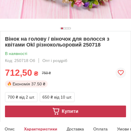
Вінок на голову / віночок для волосся з
квітами Okl різнокольоровий 250718
В наявності
Код: 250718 Об
Опт і роздріб
712,50
₴
750 ₴
Економія
37.50 ₴
700 ₴
від 2 шт.
650 ₴
від 10 шт.
Купити
Опис
Характеристики
Доставка
Оплата
Умови 