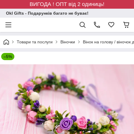
ВИГОДА ! ОПТ від 2 одиниць!
Okl Gifts - Подарунків багато не буває!
Товари та послуги
Віночки
Вінок на голову / віночок
–5%