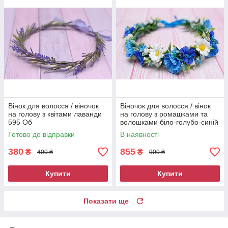
Вінок для волосся / віночок
Віночок для волосся / вінок
на голову з квітами лаванди
на голову з ромашками та
595 Об
волошками біло-голубо-синій
691
Готово до відправки
В наявності
380
855
₴
₴
400 ₴
900 ₴
Купити
Купити
Показати ще