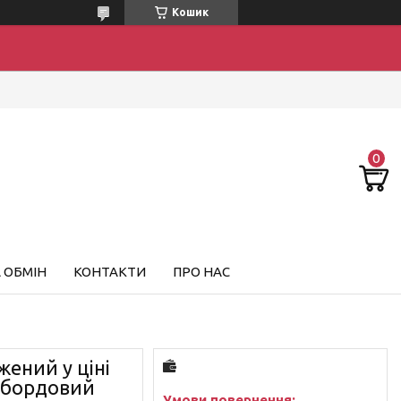
Кошик
 ОБМІН
КОНТАКТИ
ПРО НАС
жений у ціні
і бордовий