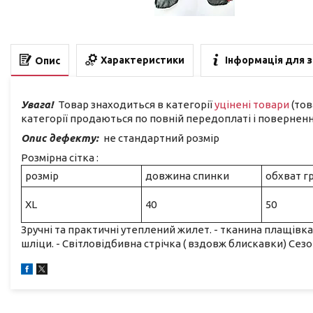
Характеристики
Інформація для 
Опис
Увага!
Товар знаходиться в категорії
уцінені товари
(тов
категорії продаються по повній передоплаті і поверненн
Опис дефекту:
не стандартний розмір
Розмірна сітка :
розмір
довжина спинки
обхват г
XL
40
50
Зручні та практичні утеплений жилет. - тканина плащівка -
шліци. - Світловідбивна стрічка ( вздовж блискавки) Сезо