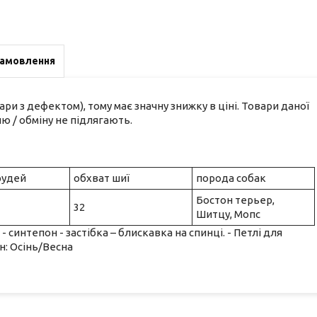
замовлення
ари з дефектом), тому має значну знижку в ціні. Товари даної
ю / обміну не підлягають.
рудей
обхват шиї
порода собак
Бостон терьер,
32
Шитцу, Мопс
 синтепон - застібка – блискавка на спинці. - Петлі для
н: Осінь/Весна