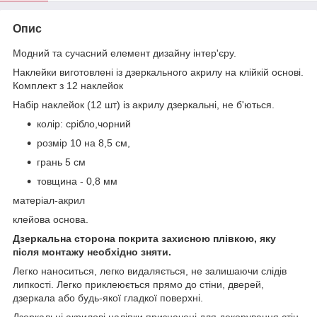
Опис
Модний та сучасний елемент дизайну інтер'єру.
Наклейки виготовлені із дзеркального акрилу на клійкій основі.
Комплект з 12 наклейок
Набір наклейок (12 шт) із акрилу дзеркальні, не б'ються.
колір: срібло,чорний
розмір 10 на 8,5 см,
грань 5 см
товщина - 0,8 мм
матеріал-акрил
клейова основа.
Дзеркальна сторона покрита захисною плівкою, яку
після монтажу необхідно зняти.
Легко наноситься, легко видаляється, не залишаючи слідів
липкості. Легко приклеюється прямо до стіни, дверей,
дзеркала або будь-якої гладкої поверхні.
Дзеркальні акрилові наліпки призначені для декорування стін,