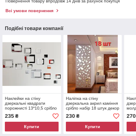
Повернення товару впродовж 14 днів за рахунок покупця
Всі умови повернення
Подібні товари компанії
Наклейки на стіну
Наліпка на стіну
Накл
дзеркальні квадрати
дзеркальна акрил каміння
дзер
порожнисті 13*10,5 срібло
срібло набір 18 штук декор
молд
16 штук акрил 8712
на стіну 8363 /18
сріб
235
230
270
₴
₴
Купити
Купити