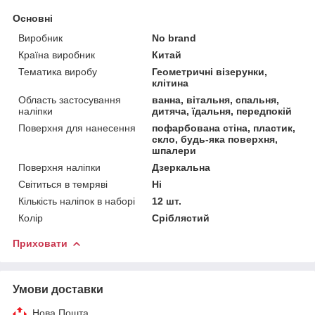
Основні
Виробник
No brand
Країна виробник
Китай
Тематика виробу
Геометричні візерунки,
клітина
Область застосування
ванна, вітальня, спальня,
наліпки
дитяча, їдальня, передпокій
Поверхня для нанесення
пофарбована стіна, пластик,
скло, будь-яка поверхня,
шпалери
Поверхня наліпки
Дзеркальна
Світиться в темряві
Ні
Кількість наліпок в наборі
12 шт.
Колір
Сріблястий
Приховати
Умови доставки
Нова Пошта