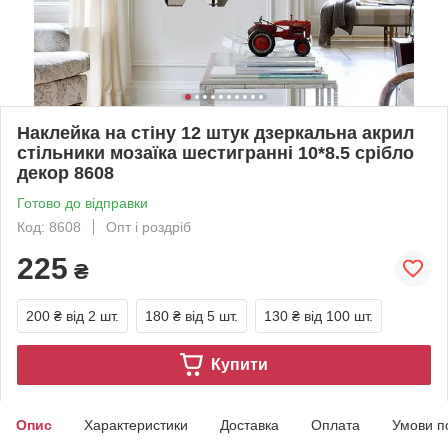
Наклейка на стіну 12 штук дзеркальна акрил
стільники мозаїка шестигранні 10*8.5 срібло
декор 8608
Готово до відправки
Код: 8608
Опт і роздріб
225
₴
200 ₴
від 2 шт.
180 ₴
від 5 шт.
130 ₴
від 100 шт.
Купити
Опис
Характеристики
Доставка
Оплата
Умови п