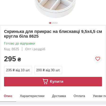
Скринька для прикрас на блискавці 9,5x4,5 см
кругла біла 8625
Готово до відправки
Код: 8625
Опт і роздріб
295
₴
235 ₴
від 10 шт.
200 ₴
від 30 шт.
Купити
Опис
Характеристики
Доставка
Оплата
Умови п