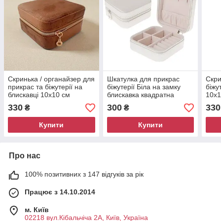
Скринька / органайзер для
Шкатулка для прикрас
Скри
прикрас та біжутерії на
біжутерії Біла на замку
біжу
блискавці 10x10 см
блискавка квадратна
10x1
коричневий 8689
10x10x 5 8690
330
300
330
₴
₴
Купити
Купити
Про нас
100% позитивних з 147 відгуків за рік
Працює з 14.10.2014
м. Київ
02218 вул.Кібальчіча 2А, Київ, Україна