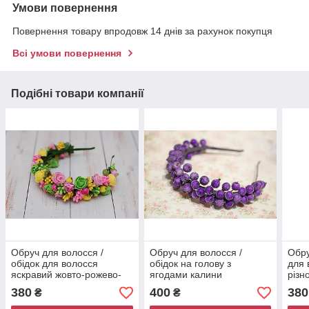
Умови повернення
Повернення товару впродовж 14 днів за рахунок покупця
Всі умови повернення
Подібні товари компанії
Обруч для волосся /
Обруч для волосся /
Обру
обідок для волосся
обідок на голову з
для 
яскравий жовто-рожево-
ягодами калини
різн
салатовий 298 Об
фіолетовий 29 Об
380
400
380
₴
₴