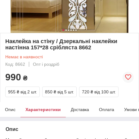
Наклейка на стіну / Дзеркальні наклейки
настінна 157*28 срібляста 8662
Немає в наявності
Код: 8662
Опт і роздріб
990
₴
955 ₴
від 2 шт.
850 ₴
від 5 шт.
720 ₴
від 100 шт.
Опис
Характеристики
Доставка
Оплата
Умови 
Опис