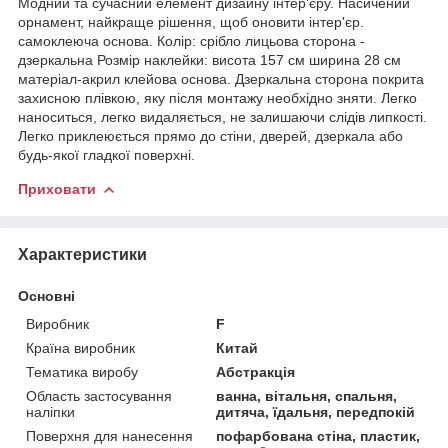
Модний та сучасний елемент дизайну інтер'єру. Насичений
орнамент, найкраще рішення, щоб оновити інтер'єр.
самоклеюча основа. Колір: срібло лицьова сторона -
дзеркальна Розмір наклейки: висота 157 см ширина 28 см
матеріал-акрил клейова основа. Дзеркальна сторона покрита
захисною плівкою, яку після монтажу необхідно зняти. Легко
наноситься, легко видаляється, не залишаючи слідів липкості.
Легко приклеюється прямо до стіни, дверей, дзеркала або
будь-якої гладкої поверхні.
Приховати
Характеристики
Основні
Виробник
F
Країна виробник
Китай
Тематика виробу
Абстракція
Область застосування
ванна, вітальня, спальня,
наліпки
дитяча, їдальня, передпокій
Поверхня для нанесення
пофарбована стіна, пластик,