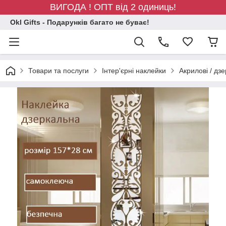
ВИГОДА ! ОПТ від 2 одиниць!
Okl Gifts - Подарунків багато не буває!
Товари та послуги
Інтер'єрні наклейки
Акрилові / дз