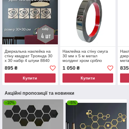
Дзеркальна наклейка на
Наклейка на стіну смуга
Накл
стіну квадрат Троянда 30
30 мм х 5 м метал
дзер
x 30 набір 4 штуки 8840
молдинг хром срібло
мета
дзеркальна самоклеюча
золо
895
1 050
835
₴
₴
8815
Купити
Купити
Акційні пропозиції та новинки
–10%
–5%