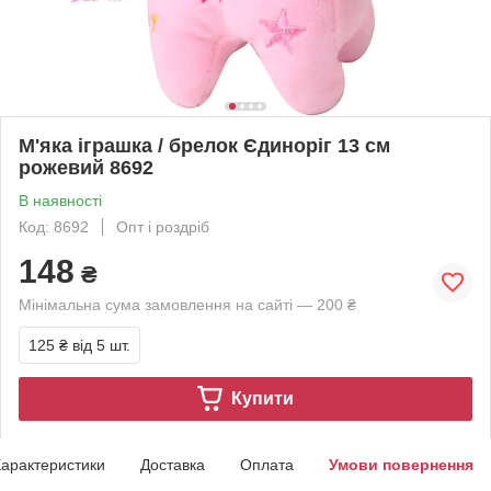
М'яка іграшка / брелок Єдиноріг 13 см
рожевий 8692
В наявності
Код: 8692
Опт і роздріб
148
₴
Мінімальна сума замовлення на сайті — 200 ₴
125 ₴
від 5 шт.
Купити
арактеристики
Доставка
Оплата
Умови повернення