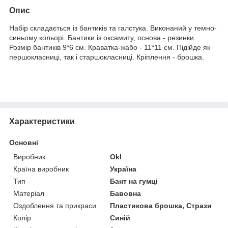
Опис
Набір складається із бантиків та галстука. Виконаний у темно-
синьому кольорі. Бантики із оксамиту, основа - резинки.
Розмір бантиків 9*6 см. Краватка-жабо - 11*11 см. Підійде як
першокласниці, так і старшокласниці. Кріплення - брошка.
Характеристики
Основні
Виробник
Okl
Країна виробник
Україна
Тип
Бант на гумці
Матеріал
Бавовна
Оздоблення та прикраси
Пластикова брошка, Стрази
Колір
Синій