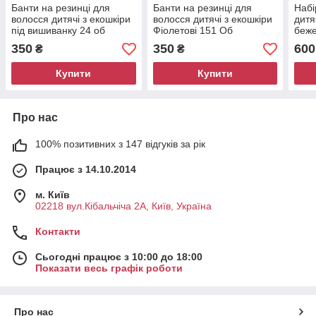
Банти на резинці для
Банти на резинці для
Набі
волосся дитячі з екошкіри
волосся дитячі з екошкіри
дитя
під вишиванку 24 об
Фіолетові 151 Об
беже
350
350
600
₴
₴
Купити
Купити
Про нас
100% позитивних з 147 відгуків за рік
Працює з 14.10.2014
м. Київ
02218 вул.Кібальчіча 2А, Київ, Україна
Контакти
Сьогодні працює з 10:00 до 18:00
Показати весь графік роботи
Про нас