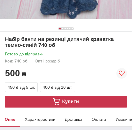
Набір банти на резинці дитячий краватка
темно-синій 740 об
Готово до відправки
Код: 740 об
Опт і роздріб
500
₴
450 ₴
від 5 шт.
400 ₴
від 10 шт.
Купити
Опис
Характеристики
Доставка
Оплата
Умови п