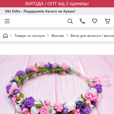
ВИГОДА ! ОПТ від 2 одиниць!
Okl Gifts - Подарунків багато не буває!
Товари та послуги
Віночки
Вінок для волосся / віноч