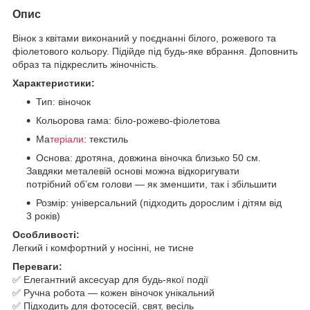
Опис
Вінок з квітами виконаний у поєднанні білого, рожевого та
фіолетового кольору. Підійде під будь-яке вбрання. Доповнить
образ та підкреслить жіночність.
Характеристики:
Тип: віночок
Кольорова гама: біло-рожево-фіолетова
Ма
теріали
: текстиль
Основа: дротяна, довжина віночка близько 50 см.
Завдяки металевій основі можна відкоригувати
потрібний об’єм голови — як зменшити, так і збільшити
Розмір: універсальний (підходить дорослим і дітям від
3 років)
Особливості:
Легкий і комфортний у носінні, не тисне
Переваги:
✅ Елегантний аксесуар для будь-якої події
✅ Ручна робота — кожен віночок унікальний
✅ Підходить для фотосесій, свят, весіль