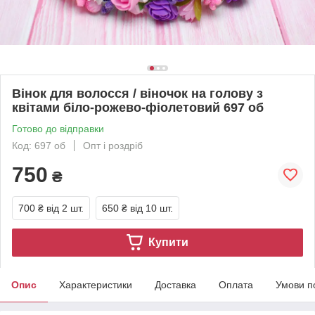
Вінок для волосся / віночок на голову з
квітами біло-рожево-фіолетовий 697 об
Готово до відправки
Код: 697 об
Опт і роздріб
750
₴
700 ₴
від 2 шт.
650 ₴
від 10 шт.
Купити
Опис
Характеристики
Доставка
Оплата
Умови п