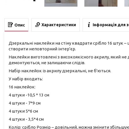
Характеристики
Інформація для 
Опис
Дзеркальні наклейки на стіну квадрати срібло 16 штук –
створити неповторний інтер'єр.
Наклейки виготовлені з високоякісного акрилу, який не 
демонтуються, не залишаючи слідів.
Набір наклейок із акрилу дзеркальні, не б'ються.
У набір входить:
16 наклейок:
4 штуки -10,5 * 13 см
4 штуки - 7*9 см
4 штуки 5*6 см
4 штуки - 3,5*4 см
Колір: срібло Розмір – довільний, можна змінити збільш