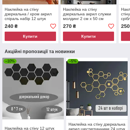
Наклейка на стіну
Наклейка на стіну
Накл
дзеркальна / хром акрил
дзеркальна акрил служки
стін
спіраль набір 12 штук
молдинг 2 см x 50 см
сріб
8734
срібло хром набір 10 штук
240
270
250
₴
₴
Купити
Купити
Акційні пропозиції та новинки
–10%
–5%
Наклейка на стіну дзеркальна
Наклейка на стіну 12 штук
акрил шестигранники 24 штук