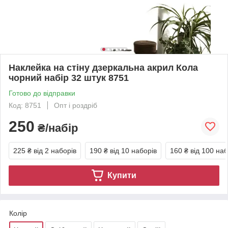
Наклейка на стіну дзеркальна акрил Кола
чорний набір 32 штук 8751
Готово до відправки
Код: 8751
Опт і роздріб
250
₴/набір
225 ₴
від 2 наборів
190 ₴
від 10 наборів
160 ₴
від 100 наб
Купити
Колір