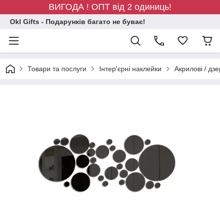
ВИГОДА ! ОПТ від 2 одиниць!
Okl Gifts - Подарунків багато не буває!
Товари та послуги
Інтер'єрні наклейки
Акрилові / дз