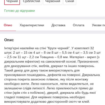
Чорний
Сріблястий
Червоний
Синій
Готово до відправки
Опис
Характеристики
Доставка
Оплата
Умови п
Опис
Інтер'єрні наклейки на стіні "Круги чорний". У комплекті 32
штук: 2 шт – 15 см 4 шт – 8 см 8 шт – 5,5 см 4 шт – 3,5 см 3 шт
– 2,5 см 11 щт - 2,2 см Товщина – 0,8 мм. Матеріал - акрил (з
дзеркальним ефектом) на самоклеючій основі. Призначення:
для декорування стін, меблів, дзеркал та інших поверхонь.
Такий декор для дому також використовують для
приховування пошкоджень, дефектів на поверхні. Дзеркальна
сторона покрита захисною плівкою, яку після монтажу
необхідно зняти. Легко наноситься, легко видаляється, не
залишаючи слідів липкості. Легко приклеюється прямо до
стіни (крім стін з побілкою), дверей, дзеркала або будь-якої
гладкої поверхні. Для нерівних поверхонь необхідно
використовувати додатково двосторонній скотч чи клей.