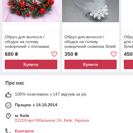
Обруч для волосся /
Обруч для волосся /
Обру
ободок на голову
ободок на голову
для 
новорічний з гілочками
новорічний сніжинка білий
біли
ялинки червоний 774
677
680
350
450
₴
₴
Купити
Купити
Про нас
100% позитивних з 147 відгуків за рік
Працює з 14.10.2014
м. Київ
02218 вул.Кібальчіча 2А, Київ, Україна
Контакти