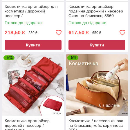
Косметичка органайзер для
Косметичка органайзер
косметики / дорожній
подвійна дорожній / несесер
несесер /
Синя на блискавці 8560
водовідштовхувальна
Готово до відправки
Готово до відправки
водонепроникна Сіра S
218,50
617,50
₴
₴
230 ₴
650 ₴
Купити
Купити
–5%
–5%
Косметичка органайзер
Косметичка / несесер жіноча
дорожній / несесер 4
на блискавці кейс коричнева