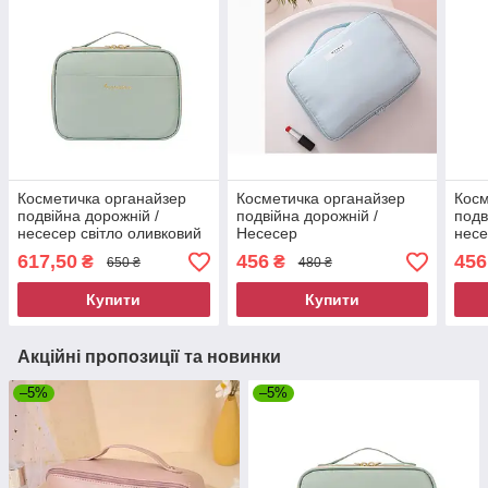
Косметичка органайзер
Косметичка органайзер
Косм
подвійна дорожній /
подвійна дорожній /
подв
несесер світло оливковий
Несесер
несе
на золотистій блискавці
водонепроникний
подв
617,50
456
456
₴
₴
650 ₴
480 ₴
8631
Блакитна 13011 к г
Купити
Купити
Акційні пропозиції та новинки
–5%
–5%