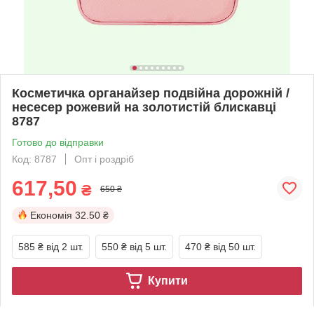
Косметичка органайзер подвійна дорожній /
несесер рожевий на золотистій блискавці
8787
Готово до відправки
Код: 8787
Опт і роздріб
617,50
₴
650 ₴
Економія
32.50 ₴
585 ₴
від 2 шт.
550 ₴
від 5 шт.
470 ₴
від 50 шт.
Купити