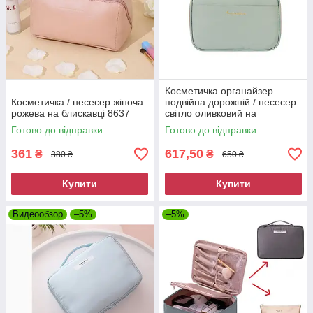
Косметичка органайзер
Косметичка / несесер жіноча
подвійна дорожній / несесер
рожева на блискавці 8637
світло оливковий на
золотистій блискавці 8631
Готово до відправки
Готово до відправки
361
617,50
₴
₴
380 ₴
650 ₴
Купити
Купити
Видеообзор
–5%
–5%