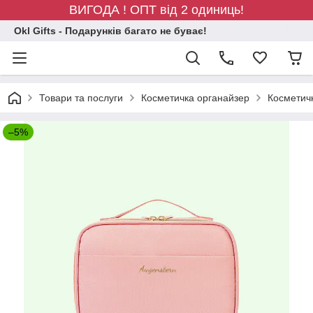
ВИГОДА ! ОПТ від 2 одиниць!
Okl Gifts - Подарунків багато не буває!
Товари та послуги
Косметичка органайзер
Косметичк
–5%