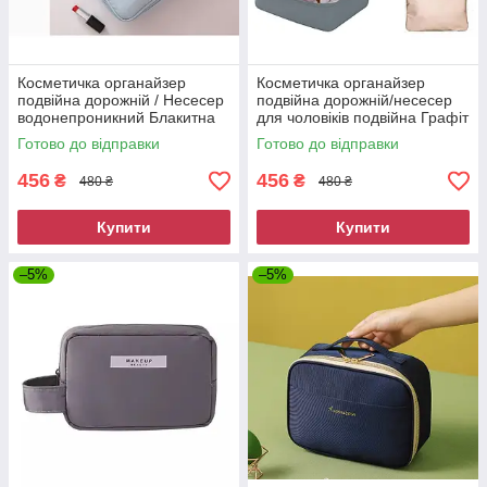
Косметичка органайзер
Косметичка органайзер
подвійна дорожній / Несесер
подвійна дорожній/несесер
водонепроникний Блакитна
для чоловіків подвійна Графіт
13011 к г
Готово до відправки
Готово до відправки
456
456
₴
₴
480 ₴
480 ₴
Купити
Купити
–5%
–5%