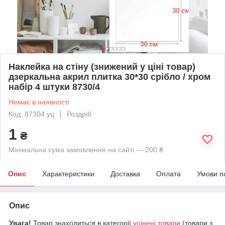
Наклейка на стіну (знижений у ціні товар)
дзеркальна акрил плитка 30*30 срібло / хром
набір 4 штуки 8730/4
Немає в наявності
Код: 87304 уц
Роздріб
1
₴
Мінімальна сума замовлення на сайті — 200 ₴
Опис
Характеристики
Доставка
Оплата
Умови п
Опис
Увага!
Товар знаходиться в категорії
уцінені товари
(товари з