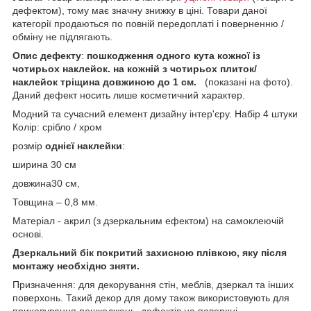
дефектом), тому має значну знижку в ціні. Товари даної
категорії продаються по повній передоплаті і поверненню /
обміну не підлягають.
Опис дефекту
:
пошкодження одного кута кожної із
чотирьох наклейок. на кожній з чотирьох плиток/
наклейок тріщина довжиною до 1 см.
(показані на фото).
Даний дефект носить лише косметичний характер.
Модний та сучасний елемент дизайну інтер'єру. Набір 4 штуки
Колір: срібло / хром
розмір
однієї наклейки
:
ширина 30 см
довжина30 см,
Товщина – 0,8 мм.
Матеріал - акрил (з дзеркальним ефектом) на самоклеючій
основі.
Дзеркальний бік покритий захисною плівкою, яку після
монтажу необхідно зняти.
Призначення: для декорування стін, меблів, дзеркал та інших
поверхонь. Такий декор для дому також використовують для
приховування пошкоджень, дефектів на поверхні.