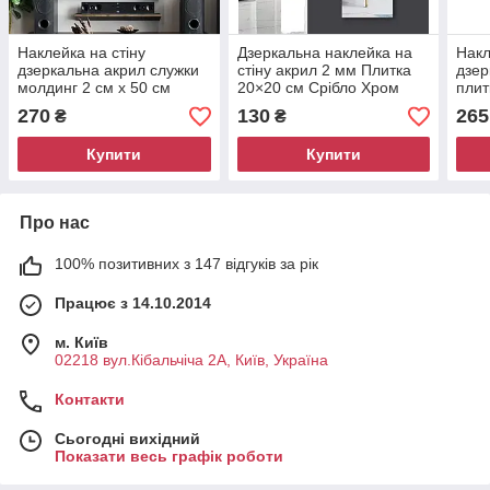
Наклейка на стіну
Дзеркальна наклейка на
Накл
дзеркальна акрил служки
стіну акрил 2 мм Плитка
дзер
молдинг 2 см x 50 см
20×20 см Срібло Хром
плит
срібло хром набір 10 штук
Декор 8933
хром
270
130
265
₴
₴
Купити
Купити
Про нас
100% позитивних з 147 відгуків за рік
Працює з 14.10.2014
м. Київ
02218 вул.Кібальчіча 2А, Київ, Україна
Контакти
Сьогодні вихідний
Показати весь графік роботи