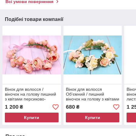
Всі умови повернення
Подібні товари компанії
Вінок для волосся /
Вінок для волосся
Віно
віночок на голову пишний
Об'ємний / пишний
віно
з квітами персиково-
віночок на голову з квітами
лист
рожевий 765
кремово-персиковий 560
квіт
1 200
680
1 2
₴
₴
Купити
Купити