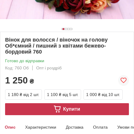
Вінок для волосся / віночок на голову
Об*ємний / пишний з квітами бежево-
бордовий 760
Готово до відправки
Код: 760 Об
Опт і роздріб
1 250
₴
1 180 ₴
від 2 шт.
1 100 ₴
від 5 шт.
1 000 ₴
від 10 шт.
Купити
Опис
Характеристики
Доставка
Оплата
Умови п