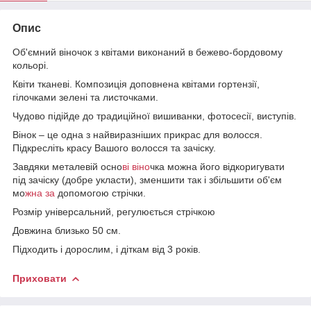
Опис
Об'ємний віночок з квітами виконаний в бежево-бордовому
кольорі.
Квіти тканеві. Композиція доповнена квітами гортензії,
гілочками зелені та листочками.
Чудово підійде до традиційної вишиванки, фотосесії, виступів.
Вінок – це одна з найвиразніших прикрас для волосся.
Підкресліть красу Вашого волосся та зачіску.
Завдяки металевій осно
ві віно
чка можна його відкоригувати
під зачіску (добре укласти), зменшити так і збільшити об'єм
мо
жна за
допомогою стрічки.
Розмір універсальний, регулюється стрічкою
Довжина близько 50 см.
Підходить і дорослим, і діткам від 3 років.
Приховати