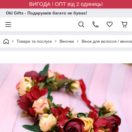
ВИГОДА ! ОПТ від 2 одиниць!
Okl Gifts - Подарунків багато не буває!
Товари та послуги
Віночки
Вінок для волосся / віно