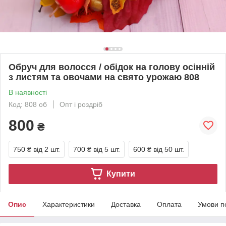
Обруч для волосся / обідок на голову осінній
з листям та овочами на свято урожаю 808
В наявності
Код: 808 об
Опт і роздріб
800
₴
750 ₴
від 2 шт.
700 ₴
від 5 шт.
600 ₴
від 50 шт.
Купити
Опис
Характеристики
Доставка
Оплата
Умови п