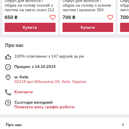
Обруч для волосся /
Обруч для волосся /
Обру
обідок на голову осінній з
обідок на голову з осіннім
обід
листям на свято осені 212
листям і калиною 304
лист
650
700
700
₴
₴
Купити
Купити
Про нас
100% позитивних з 147 відгуків за рік
Працює з 14.10.2014
м. Київ
02218 вул.Кібальчіча 2А, Київ, Україна
Контакти
Сьогодні вихідний
Показати весь графік роботи
Про нас