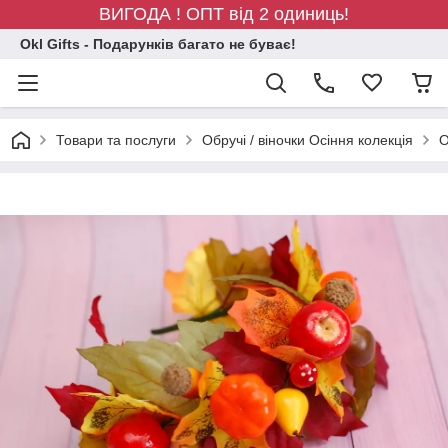
ВИГОДА ! ОПТ від 2 одиниць!
Okl Gifts - Подарунків багато не буває!
Товари та послуги
Обручі / віночки Осіння колекція
О