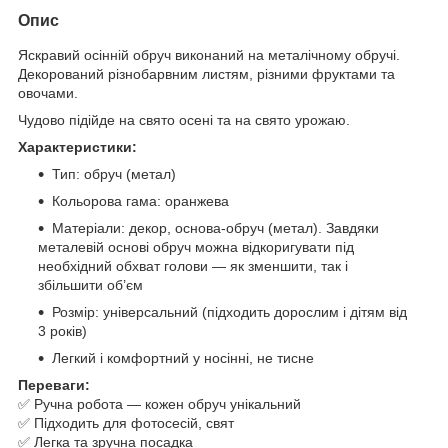
Опис
Яскравий осінній обруч виконаний на металічному обручі.
Декорований різнобарвним листям, різними фруктами та
овочами.
Чудово підійде на свято осені та на свято урожаю.
Характеристики:
Тип: обруч (метал)
Кольорова гама: оранжева
Матеріали: декор, основа-обруч (метал). Завдяки
металевій основі обруч можна відкоригувати під
необхідний обхват голови — як зменшити, так і
збільшити об’єм
Розмір: універсальний (підходить дорослим і дітям від
3 років)
Легкий і комфортний у носінні, не тисне
Переваги:
✅ Ручна робота — кожен обруч унікальний
✅ Підходить для фотосесій, свят
✅ Легка та зручна посадка