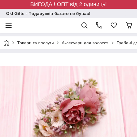
ВИГОДА ! ОПТ від 2 одиниць!
Okl Gifts - Подарунків багато не буває!
Товари та послуги
Аксесуари для волосся
Гребені д