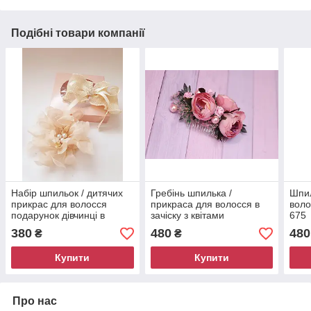
Подібні товари компанії
Набір шпильок / дитячих
Гребінь шпилька /
Шпил
прикрас для волосся
прикраса для волосся в
воло
подарунок дівчинці в
зачіску з квітами
675
подарунковій коробці
намистинами / с півоніями
380
480
480
₴
₴
пудровий
пудровий 390
Купити
Купити
Про нас