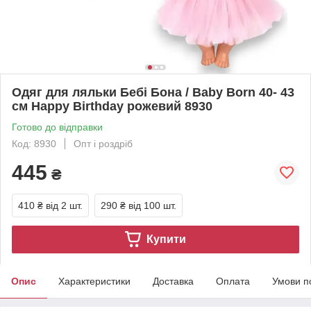
Одяг для ляльки Бебі Бона / Baby Born 40- 43
см Happy Birthday рожевий 8930
Готово до відправки
Код: 8930
Опт і роздріб
445
₴
410 ₴
від 2 шт.
290 ₴
від 100 шт.
Купити
Опис
Характеристики
Доставка
Оплата
Умови п