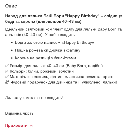
Опис
Наряд для ляльки Бебі Борн "Happy Birthday" – спідниця,
боді та корона (для ляльок 40–43 см)
Ідеальний святковий комплект одягу для ляльки Baby Born та
аналогів (40–43 см). У набір входить:
Боді з золотою написом «Happy Birthday»
Пишна рожева спідничка з фатину
Корона на резинці з блискітками
✅ Розмір: для ляльок 40–43 см (Baby Born, подібні)
✅ Кольори: білий, рожевий, золотий
✅ Матеріали: текстиль, фатин, еластична резинка, принт
🎁 Чудовий подарунок для дівчинки та її улюбленої ляльки!
Лялька у комплект не входить!
Відмінна якість!
Приховати