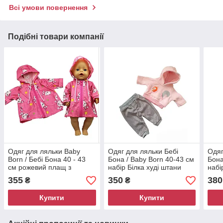
Всі умови повернення
Подібні товари компанії
Одяг для ляльки Baby
Одяг для ляльки Бебі
Одяг
Born / Бебі Бона 40 - 43
Бона / Baby Born 40-43 см
Бона
см рожевий плащ з
набір Білка худі штани
набі
котиками 8852
рожевий 8701
861
355
350
380
₴
₴
Купити
Купити