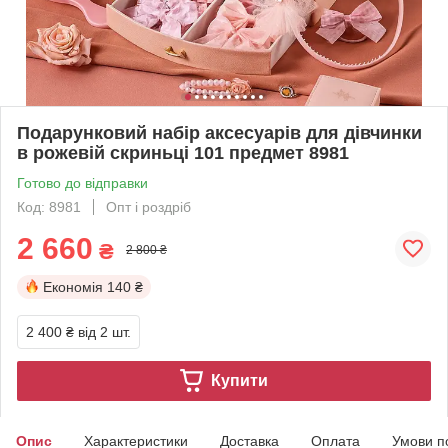
Подарунковий набір аксесуарів для дівчинки
в рожевій скриньці 101 предмет 8981
Готово до відправки
Код: 8981
Опт і роздріб
2 660
₴
2 800 ₴
Економія
140 ₴
2 400 ₴
від 2 шт.
Купити
Опис
Характеристики
Доставка
Оплата
Умови п