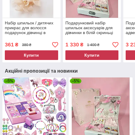
Набір шпильок / дитячих
Подарунковий набір
Пода
прикрас для волосся
шпильок аксесуарів для
аксе
подарунок дівчинці в
дівчинки в білій скриньці
адве
подарунковій коробці
79 предметів 9042
ново
пудровий
361
1 330
3 2
₴
₴
380 ₴
1 400 ₴
Купити
Купити
Акційні пропозиції та новинки
–5%
–5%