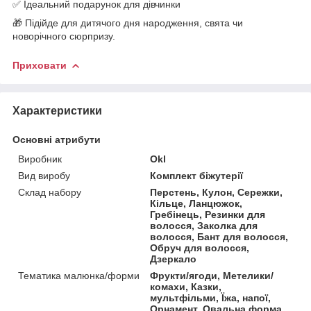
✅ Ідеальний подарунок для дівчинки
🎁 Підійде для дитячого дня народження, свята чи
новорічного сюрпризу.
Приховати
Характеристики
Основні атрибути
Виробник
Okl
Вид виробу
Комплект біжутерії
Склад набору
Перстень, Кулон, Сережки,
Кільце, Ланцюжок,
Гребінець, Резинки для
волосся, Заколка для
волосся, Бант для волосся,
Обруч для волосся,
Дзеркало
Тематика малюнка/форми
Фрукти/ягоди, Метелики/
комахи, Казки,
мультфільми, Їжа, напої,
Орнамент, Овальна форма,