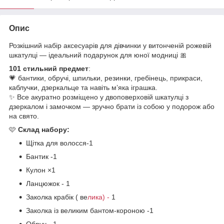
Опис
Розкішний набір аксесуарів для дівчинки у витонченій рожевій
шкатулці — ідеальний подарунок для юної модниці 🎀
101 стильний предмет
:
💗 бантики, обручі, шпильки, резинки, гребінець, прикраси,
каблучки, дзеркальце та навіть м’яка іграшка.
✨ Все акуратно розміщено у двоповерховій шкатулці з
дзеркалом і замочком — зручно брати із собою у подорож або
на свято.
🩷
Склад набору:
Щітка для волосся-1
Бантик -1
Кулон ×1
Ланцюжок - 1
Заколка крабік ( ве
лика) -
1
Заколка із великим бантом-короною -1
Обруч - 1