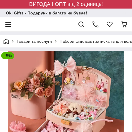
ВИГОДА ! ОПТ від 2 одиниць!
Okl Gifts - Подарунків багато не буває!
Товари та послуги
Набори шпильок і затискачів для вол
–5%