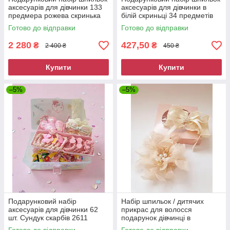
аксесуарів для дівчинки 133
аксесуарів для дівчинки в
предмера рожева скринька
білій скриньці 34 предметів
9078
9043
Готово до відправки
Готово до відправки
2 280
427,50
₴
₴
2 400 ₴
450 ₴
Купити
Купити
–5%
–5%
Подарунковий набір
Набір шпильок / дитячих
аксесуарів для дівчинки 62
прикрас для волосся
шт. Сундук скарбів 2611
подарунок дівчинці в
подарунковій коробці