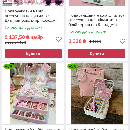
Подарунковий набір
Подарунковий набір шпильок
аксесуарів для дівчинки
аксесуарів для дівчинки в
Дитячий бокс із прикрасами
білій скриньці 79 предметів
Єдиноріг 9055
Готово до відправки
9042
Готово до відправки
2 137,50
₴/набір
1 330
₴
1 400 ₴
2 250 ₴/набір
Купити
Купити
–5%
–5%
Подарунковий набір шпильок
Подарунковий набір шпильок