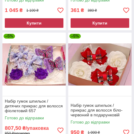
Готово до відправки
Готово до відправки
пудровий
1 045
361
₴
₴
1 100 ₴
380 ₴
Купити
Купити
–5%
–5%
Набір гумок шпильок /
Набір гумок шпильок /
дитячих прикрас для волосся
прикрас для волосся біло-
фіолетовий 657
червоний в подарунковій
Готово до відправки
коробці 828
Готово до відправки
807,50
₴/упаковка
950
₴
1 000 ₴
850 ₴/упаковка