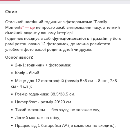
Опис
Стильний настінний годинник з фоторамками “Family
Moment
s” — це
не просто засіб вимірювання часу, а теплий
сімейний акцент у вашому інтер’єрі.
Годинник поєднує в собі
функціональність і дизайн
: у його
рамі розташовано 12 фоторамок, де можна розмістити
улюблені фото вашої родини, дітей чи друзів.
Особливості:
2-в-1: годинник + фоторамка;
Колір - білий
Місце для 12 фотографій (розмір 5×5 см - 8 шт , 7×5
см - 4 шт );
Розмір годинника: 38.5*38.5 см.
Циферблат - розмір 20*20 см
Тихий механізм — без звуку, не заважає сну;
Легкий монтаж на стіну;
Працює від 1 батарейки AA ( в комплект не входить);