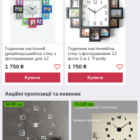
Годинник настінний
Годинник настінний/на
дизайнерський/на стіну з
стіну з фоторамками 12
фоторамками для 12
фото 2-в-1 "Family
фото 2-в-1 "Кольорові
Moments" 38.5*38.5
1 750
1 750
₴
₴
спогади" 35.5*35.5
чорний 9009
різнобарвний 9008
Купити
Купити
Акційні пропозиції та новинки
60-90 см
70-120 см