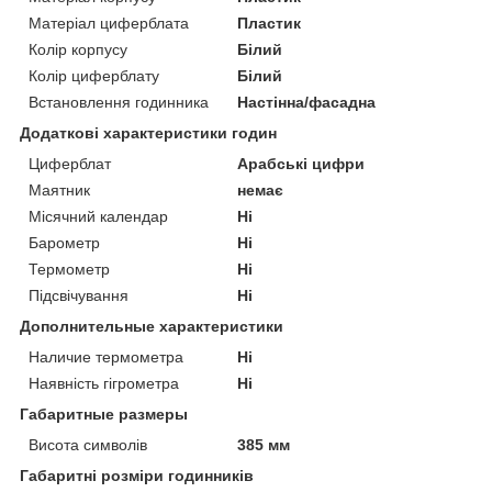
Матеріал циферблата
Пластик
Колір корпусу
Білий
Колір циферблату
Білий
Встановлення годинника
Настінна/фасадна
Додаткові характеристики годин
Циферблат
Арабські цифри
Маятник
немає
Місячний календар
Ні
Барометр
Ні
Термометр
Ні
Підсвічування
Ні
Дополнительные характеристики
Наличие термометра
Ні
Наявність гігрометра
Ні
Габаритные размеры
Висота символів
385 мм
Габаритні розміри годинників