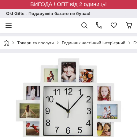
ВИГОДА ! ОПТ від 2 одиниць!
Okl Gifts - Подарунків багато не буває!
Товари та послуги
Годинник настінний інтер'єрний
Г