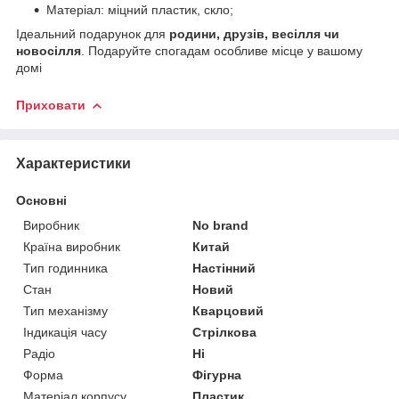
Матеріал: міцний пластик, скло;
Ідеальний подарунок для
родини, друзів, весілля чи
новосілля
. Подаруйте спогадам особливе місце у вашому
домі
Приховати
Характеристики
Основні
Виробник
No brand
Країна виробник
Китай
Тип годинника
Настінний
Стан
Новий
Тип механізму
Кварцовий
Індикація часу
Стрілкова
Радіо
Ні
Форма
Фігурна
Матеріал корпусу
Пластик