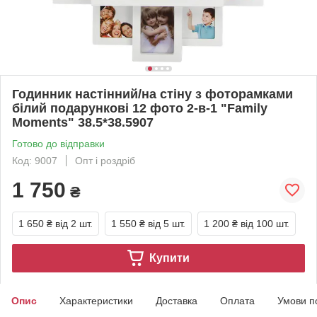
Годинник настінний/на стіну з фоторамками
білий подарункові 12 фото 2-в-1 "Family
Moments" 38.5*38.5907
Готово до відправки
Код: 9007
Опт і роздріб
1 750
₴
1 650 ₴
від 2 шт.
1 550 ₴
від 5 шт.
1 200 ₴
від 100 шт.
Купити
Опис
Характеристики
Доставка
Оплата
Умови п