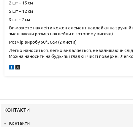
2 шт – 15 см
5 шт – 12 см
3 шт - 7 см
Ви можете наклеїти кожен елемент наклейки на зручній в
зменшуючи розмір наклейки в готовому вигляді.
Розмір виробу 60*30см (2 листи)
Легко наноситься, легко видаляється, не залишаючи слідів
Можна наносити на будь-які гладкі і чисті поверхні. Легк
КОНТАКТИ
Контакти