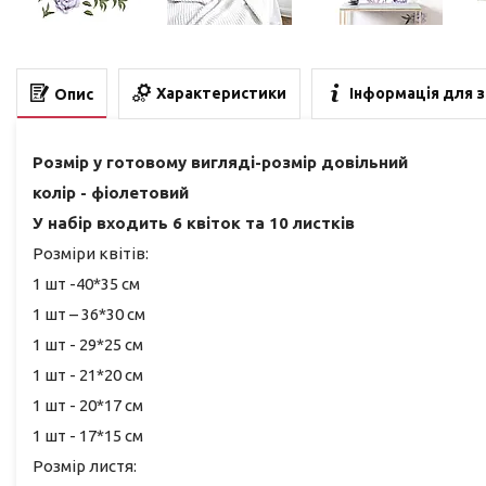
Характеристики
Інформація для 
Опис
Розмір у готовому вигляді-розмір довільний
колір - фіолетовий
У набір входить 6 квіток та 10 листків
Розміри квітів:
1 шт -40*35 см
1 шт – 36*30 см
1 шт - 29*25 см
1 шт - 21*20 см
1 шт - 20*17 см
1 шт - 17*15 см
Розмір листя: