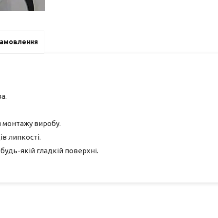
замовлення
а.
я монтажу виробу.
ів липкості.
будь-якій гладкій поверхні.