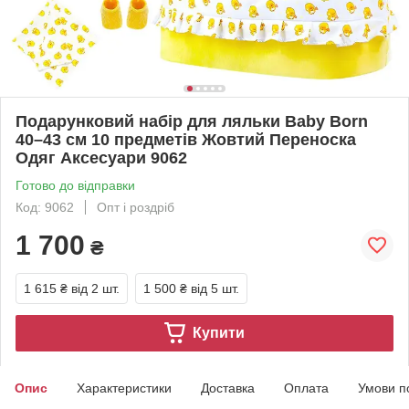
Подарунковий набір для ляльки Baby Born
40–43 см 10 предметів Жовтий Переноска
Одяг Аксесуари 9062
Готово до відправки
Код: 9062
Опт і роздріб
1 700
₴
1 615 ₴
від 2 шт.
1 500 ₴
від 5 шт.
Купити
Опис
Характеристики
Доставка
Оплата
Умови п