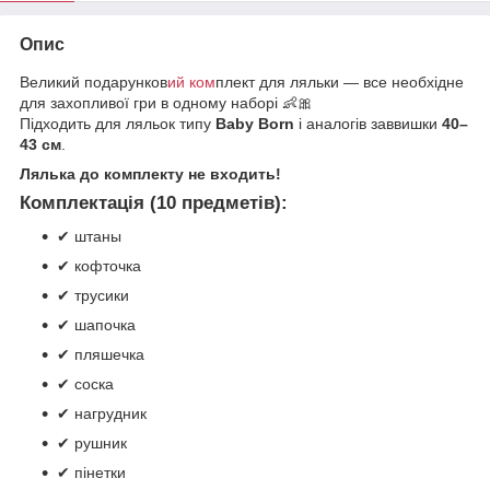
Опис
Великий подарунков
ий ком
плект для ляльки — все необхідне
для захопливої гри в одному наборі 👶🎀
Підходить для ляльок типу
Baby Born
і аналогів заввишки
40–
43 см
.
Лялька до комплекту не входить!
Комплектація (10 предметів):
✔ штаны
✔ кофточка
✔ трусики
✔ шапочка
✔ пляшечка
✔ соска
✔ нагрудник
✔ рушник
✔ пінетки