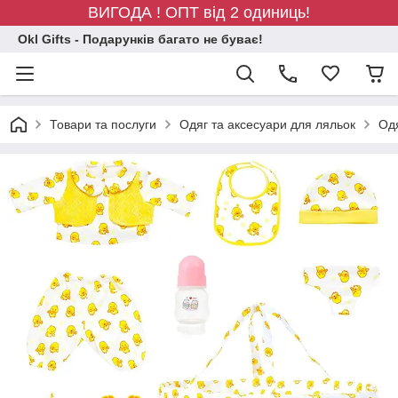
ВИГОДА ! ОПТ від 2 одиниць!
Okl Gifts - Подарунків багато не буває!
Товари та послуги
Одяг та аксесуари для ляльок
Одя