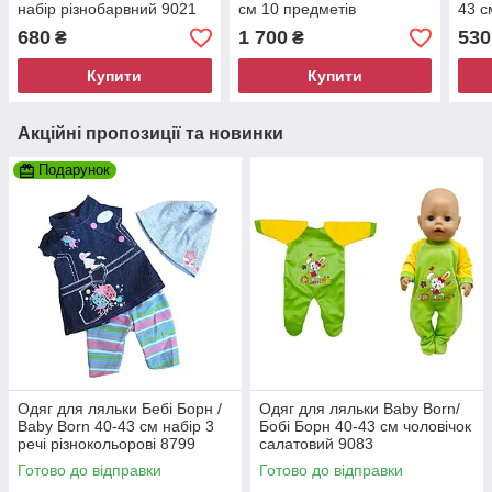
набір різнобарвний 9021
см 10 предметів
43 с
Переноска Одяг
680
1 700
530
₴
₴
Аксесуари 9020
Купити
Купити
Акційні пропозиції та новинки
Подарунок
Одяг для ляльки Бебі Борн /
Одяг для ляльки Baby Born/
Baby Born 40-43 см набір 3
Бобі Борн 40-43 см чоловічок
речі різнокольорові 8799
салатовий 9083
Готово до відправки
Готово до відправки