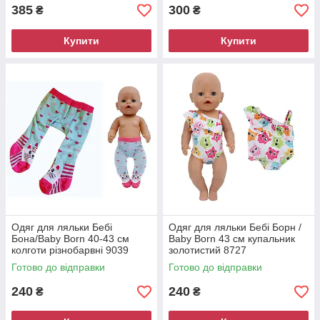
385
300
₴
₴
Купити
Купити
Одяг для ляльки Бебі
Одяг для ляльки Бебі Борн /
Бона/Baby Born 40-43 см
Baby Born 43 см купальник
колготи різнобарвні 9039
золотистий 8727
Готово до відправки
Готово до відправки
240
240
₴
₴