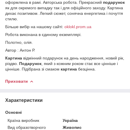
оформлена в рамі. Авторська робота. Прекрасний
подарунок
як для окремого випадку так і для офіційного заходу. Картина
дихає позитивом. Легкий сюжет, сонячна енергетика і почуття
стилю.
Більше вибір на нашому сайті:
oklokl.prom.ua
Робота виконана в єдиному екземплярі.
Полотно, олія.
Автор : Антон Р.
Картина
відмінний подарунок на день народження, новий рік,
різдво.
Подарунок
, який з кожним роком стає все цінніше і
цінніше. Підібрана зі смаком
картина
безцінна.
Приховати
Характеристики
Основні
Країна виробник
Україна
Вид образотворчого
Живопис