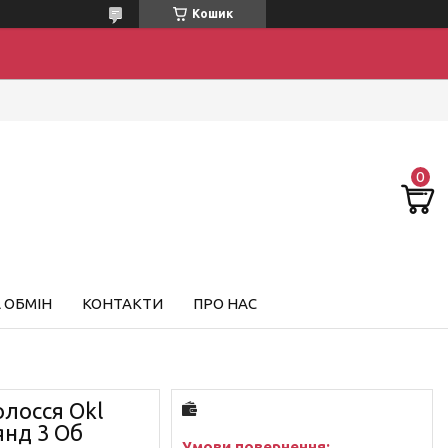
Кошик
 ОБМІН
КОНТАКТИ
ПРО НАС
олосся Okl
янд 3 Об