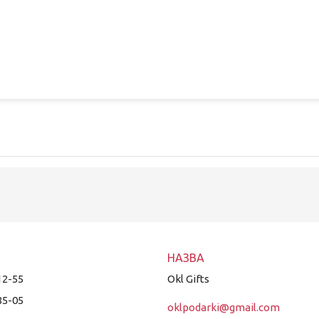
12-55
Okl Gifts
85-05
oklpodarki@gmail.com