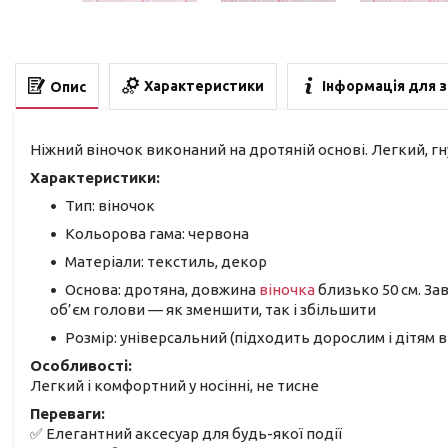
Характеристики
Інформація для 
Опис
Ніжний віночок виконаний на дротяній основі. Легкий, гну
Характеристики:
Тип: віночок
Кольорова гама: червона
Матеріали: текстиль, декор
Основа: дротяна, довжина
віночка
близько 50 см. За
об’єм голови — як зменшити, так і збільшити
Розмір: універсальний (підходить дорослим і дітям ві
Особливості:
Легкий і комфортний у носінні, не тисне
Переваги:
✅ Елегантний аксесуар для будь-якої події