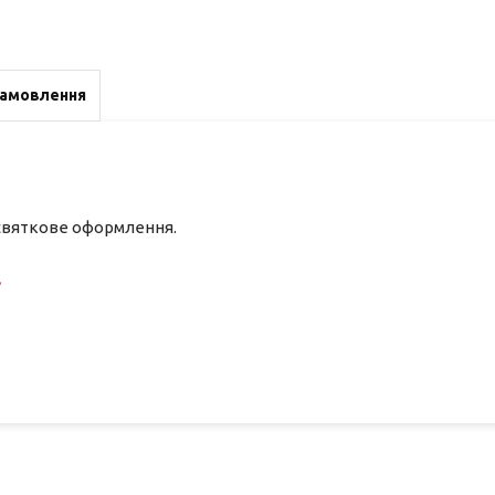
замовлення
 святкове оформлення.
/